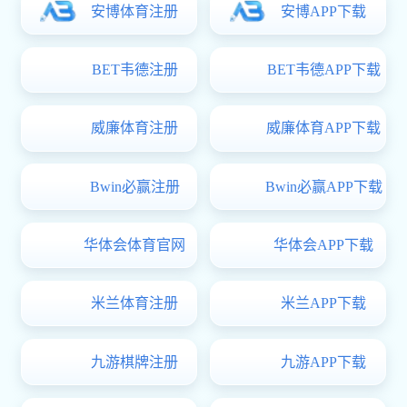
落实等情况，重点查看工程进度及现场安全管理情况。
马宏坤对项目施工整体
情况
给予充分肯定，对暑期坚守一线的
条件、提升服务保障能力的重要举措，关系到广大师生的切身利益。
工现场安全工作
。
要严把工程质量关，坚持高标准、严要求，确
学期开学前顺利交付使用。
本
次
安全
检查，是学校深入贯彻
习近平总书记关于安全生产的重
全
，
筑牢校园安全防线的实际行动。学校将按照省委、省委BTV6体育工
全发展理念，确保安全平稳有序。
上一篇：
筑牢安全防线，迎接新学期——蓝鲸体育足球直播app
下一篇：
学校工会开展“关爱职工 夏送清凉”活动