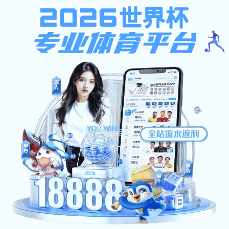
蓝鲸体育足球直播app（中国）,BTV
BTV6体育教学
科学研究
本科招生
研
学校概况
机构设置