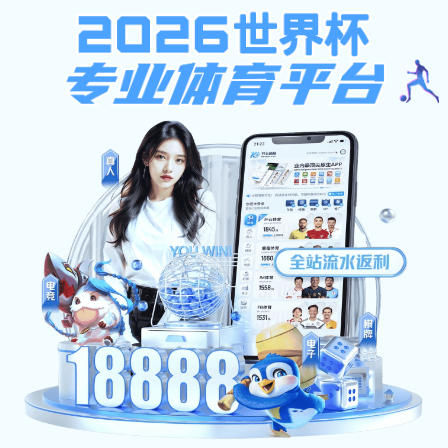
蓝鲸体育足球直播app（中国）,BTV
BTV6体育教学
科学研究
本科招生
研
学校概况
机构设置